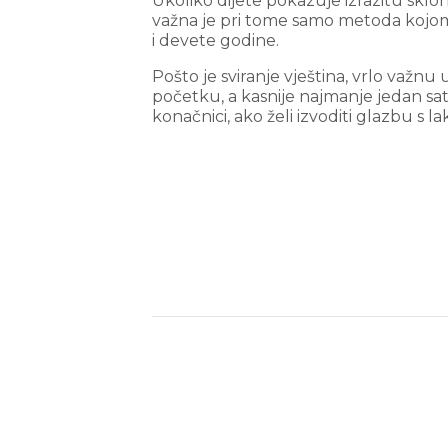
Ukoliko dijete pokazuje izrazitu sklo
važna je pri tome samo metoda kojom s
i devete godine.
Pošto je sviranje vještina, vrlo važn
početku, a kasnije najmanje jedan sa
konačnici, ako želi izvoditi glazbu s