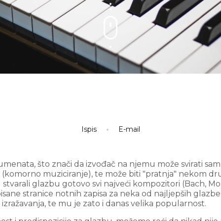
Ispis
E-mail
strumenata, što znači da izvođač na njemu može svirati s
a (komorno muziciranje), te može biti "pratnja" nekom d
 stvarali glazbu gotovo svi najveći kompozitori (Bach, M
spisane stranice notnih zapisa za neka od najljepših glaz
izražavanja, te mu je zato i danas velika popularnost.