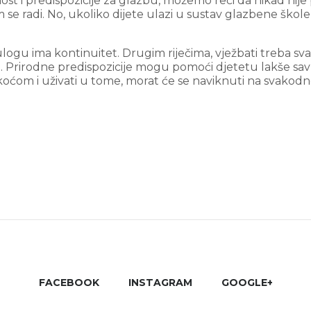
nost i predispozicije za glazbu, možemo reći da nikad nije
e radi. No, ukoliko dijete ulazi u sustav glazbene škole
u ulogu ima kontinuitet. Drugim riječima, vježbati treba s
t. Prirodne predispozicije mogu pomoći djetetu lakše sa
 lakoćom i uživati u tome, morat će se naviknuti na svakod
FACEBOOK
INSTAGRAM
GOOGLE+