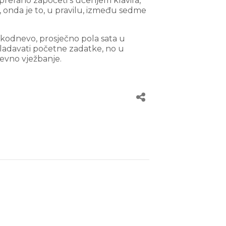
 prerano započeti s učenjem klavira,
, onda je to, u pravilu, između sedme
vakodnevo, prosječno pola sata u
vladavati početne zadatke, no u
nevno vježbanje.