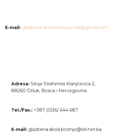
E-mail:
glazbena.skola.brotnjo.mail@gmail.com
Adresa:
Silvija Strahimira Kranjčevića 2,
88260 Čitluk, Bosna i Hercegovina
Tel./Fax.:
+387 (0)36/ 644-687
E-mail:
glazbena.skola.brotnjo@tel.net.ba